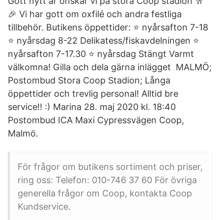
Gott nytt år önskar vi på stora Coop stadion 🥂
🎉 Vi har gott om oxfilé och andra festliga
tillbehör. Butikens öppettider: ⭐️ nyårsafton 7-18
⭐️ nyårsdag 8-22 Delikatess/fiskavdelningen ⭐️
nyårsafton 7-17.30 ⭐️ nyårsdag Stängt Varmt
välkomna! Gilla och dela gärna inlägget ️ MALMÖ;
Postombud Stora Coop Stadion; Långa
öppettider och trevlig personal! Alltid bre
service!! :) Marina 28. maj 2020 kl. 18:40
Postombud ICA Maxi Cypressvägen Coop,
Malmö.
För frågor om butikens sortiment och priser,
ring oss: Telefon: 010-746 37 60 För övriga
generella frågor om Coop, kontakta Coop
Kundservice.