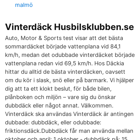
malmö
Vinterdäck Husbilsklubben.se
Auto, Motor & Sports test visar att det bästa
sommardäcket började vattenplana vid 84,1
km/h, medan det odubbade vinterdäcket började
vattenplana redan vid 69,5 km/h. Hos Däckia
hittar du alltid de bästa vinterdäcken, oavsett
om du kör i slask, snö eller på barmark. Vi hjälper
dig att ta ett klokt beslut, för både bilen,
plånboken och miljön – vare sig du önskar
dubbdäck eller något annat. Välkommen.
Vinterdäck ska användas Vinterdäck är antingen
dubbade: dubbdäck, eller odubbade:
friktionsdäck.Dubbdäck får man använda mellan
oktober och april: 1 oktober - dubbdäck på; 15