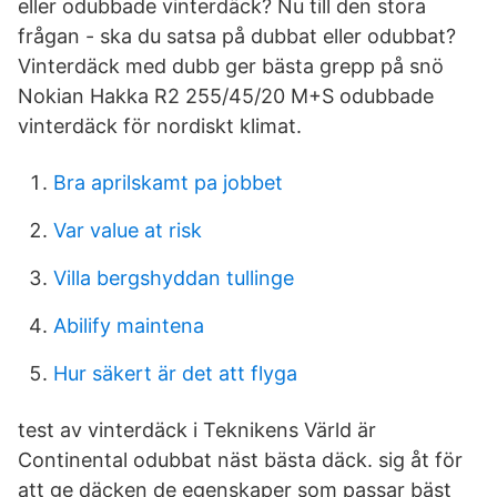
eller odubbade vinterdäck? Nu till den stora
frågan - ska du satsa på dubbat eller odubbat?
Vinterdäck med dubb ger bästa grepp på snö
Nokian Hakka R2 255/45/20 M+S odubbade
vinterdäck för nordiskt klimat.
Bra aprilskamt pa jobbet
Var value at risk
Villa bergshyddan tullinge
Abilify maintena
Hur säkert är det att flyga
test av vinterdäck i Teknikens Värld är
Continental odubbat näst bästa däck. sig åt för
att ge däcken de egenskaper som passar bäst