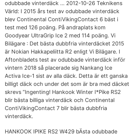
odubbade vinterdäck … 2012-10-26 Teknikens
Värld: I 2015 års test av odubbade vinterdäck
blev Continental ContiVikingContact 6 bäst i
test med 126 poäng. På andraplats kom
Goodyear UltraGrip Ice 2 med 114 poäng. Vi
Bilägare : Det bästa dubbfria vinterdäcket 2015
är Nokian Hakkapeliitta R2 enligt Vi Bilägare. I
Aftonbladets test av odubbade vinterdäck inför
vintern 2018 så placerade sig Nankang Ice
Activa Ice-1 sist av alla däck. Detta är ett ganska
billigt däck och under det som är bra med däcket
skrevs ”Ingenting! Hankook Winter I*Pike RS2
blir bästa billiga vinterdäck och Continental
ContiVikingContact 7 blir bästa dubbfria
vinterdäck.
HANKOOK IPIKE RS2 W429 bÄsta odubbade