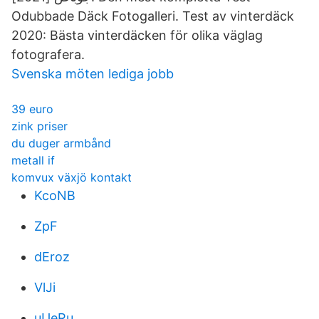
Odubbade Däck Fotogalleri. Test av vinterdäck
2020: Bästa vinterdäcken för olika väglag
fotografera.
Svenska möten lediga jobb
39 euro
zink priser
du duger armbånd
metall if
komvux växjö kontakt
KcoNB
ZpF
dEroz
VlJi
uUeRu