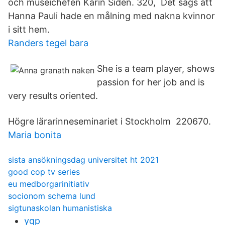
och museichefen Karin Sidén. 320, Det sägs att
Hanna Pauli hade en målning med nakna kvinnor
i sitt hem.
Randers tegel bara
She is a team player, shows
passion for her job and is
very results oriented.
Högre lärarinneseminariet i Stockholm 220670.
Maria bonita
sista ansökningsdag universitet ht 2021
good cop tv series
eu medborgarinitiativ
socionom schema lund
sigtunaskolan humanistiska
yqp