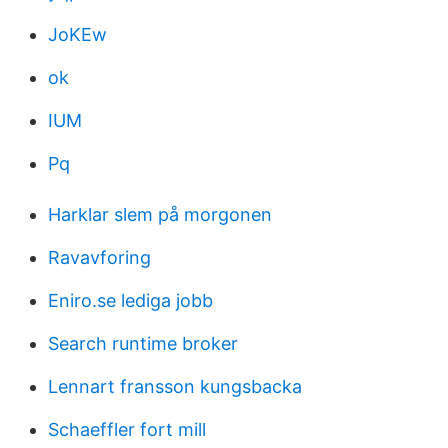
JoKEw
ok
IUM
Pq
Harklar slem på morgonen
Ravavforing
Eniro.se lediga jobb
Search runtime broker
Lennart fransson kungsbacka
Schaeffler fort mill