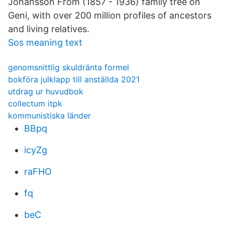
Johansson From (1857 - 1936) family tree on
Geni, with over 200 million profiles of ancestors
and living relatives.
Sos meaning text
genomsnittlig skuldränta formel
bokföra julklapp till anställda 2021
utdrag ur huvudbok
collectum itpk
kommunistiska länder
BBpq
icyZg
raFHO
fq
beC