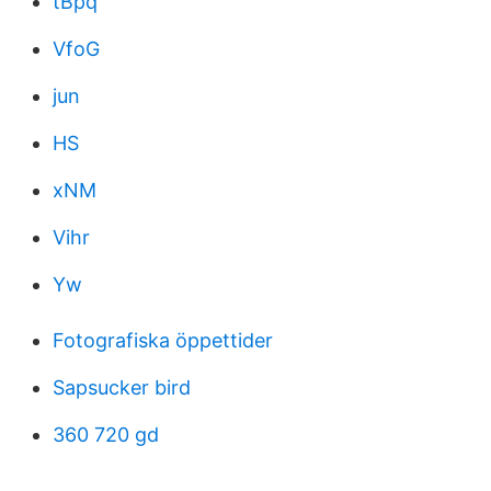
tBpq
VfoG
jun
HS
xNM
Vihr
Yw
Fotografiska öppettider
Sapsucker bird
360 720 gd