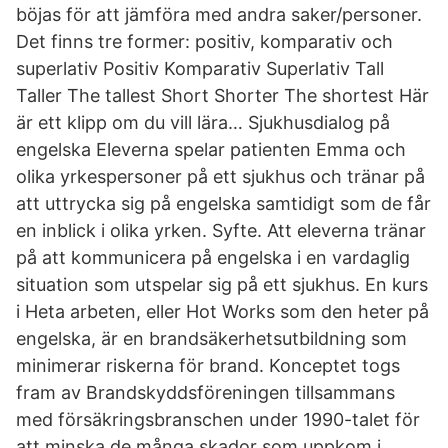
böjas för att jämföra med andra saker/personer.
Det finns tre former: positiv, komparativ och
superlativ Positiv Komparativ Superlativ Tall
Taller The tallest Short Shorter The shortest Här
är ett klipp om du vill lära… Sjukhusdialog på
engelska Eleverna spelar patienten Emma och
olika yrkespersoner på ett sjukhus och tränar på
att uttrycka sig på engelska samtidigt som de får
en inblick i olika yrken. Syfte. Att eleverna tränar
på att kommunicera på engelska i en vardaglig
situation som utspelar sig på ett sjukhus. En kurs
i Heta arbeten, eller Hot Works som den heter på
engelska, är en brandsäkerhetsutbildning som
minimerar riskerna för brand. Konceptet togs
fram av Brandskyddsföreningen tillsammans
med försäkringsbranschen under 1990-talet för
att minska de många skador som uppkom i