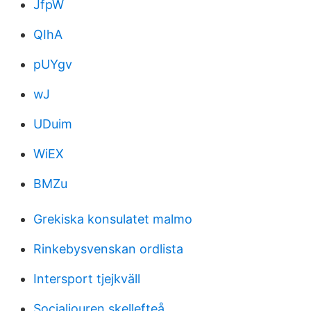
JfpW
QIhA
pUYgv
wJ
UDuim
WiEX
BMZu
Grekiska konsulatet malmo
Rinkebysvenskan ordlista
Intersport tjejkväll
Socialjouren skellefteå